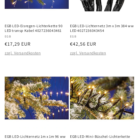
EGB LED-Eisregen-Lichterkette 90
EGB LED-Lichternetz 3m x 3m 384 ww
LED transp Kabel 4027236043461
LED 4027236043454
Anbieter:
EGB
Anbieter:
EGB
Normaler
€17,29 EUR
Normaler
€42,56 EUR
Preis
Preis
zzgl. Versandkosten
zzgl. Versandkosten
EGB LED-Lichternetz 1m x 1m 96 ww
EGB LED-Mini-Büschel-Lichterkette