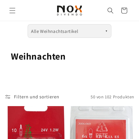
Direkt
zum
Warenkorb
Inhalt
Alle Weihnachtsartikel
▼
Alle Weihnachtsartikel
Weihnachten
Lichterketten
Ersatzlämpchen
Räucherkerzen
Fensterdekoration
Filtern und sortieren
50 von 102 Produkten