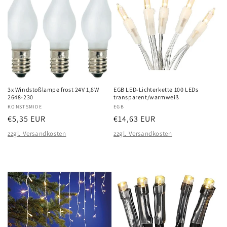
3x Windstoßlampe frost 24V 1,8W
EGB LED-Lichterkette 100 LEDs
2648-230
transparent/warmweiß
Anbieter:
KONSTSMIDE
Anbieter:
EGB
Normaler
€5,35 EUR
Normaler
€14,63 EUR
Preis
Preis
zzgl. Versandkosten
zzgl. Versandkosten