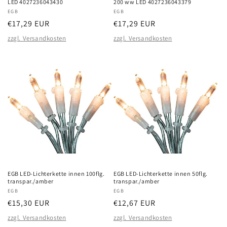
LED 4027236043430
200 ww LED 4027236043379
Anbieter:
EGB
Anbieter:
EGB
Normaler
€17,29 EUR
Normaler
€17,29 EUR
Preis
Preis
zzgl. Versandkosten
zzgl. Versandkosten
EGB LED-Lichterkette innen 100flg.
EGB LED-Lichterkette innen 50flg.
transpar./amber
transpar./amber
Anbieter:
EGB
Anbieter:
EGB
Normaler
€15,30 EUR
Normaler
€12,67 EUR
Preis
Preis
zzgl. Versandkosten
zzgl. Versandkosten