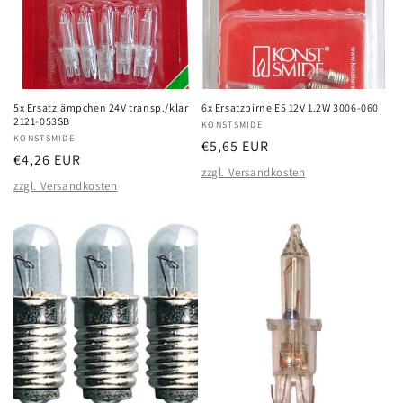
5x Ersatzlämpchen 24V transp./klar
6x Ersatzbirne E5 12V 1.2W 3006-060
2121-053SB
Anbieter:
KONSTSMIDE
Anbieter:
KONSTSMIDE
Normaler
€5,65 EUR
Normaler
€4,26 EUR
Preis
zzgl. Versandkosten
Preis
zzgl. Versandkosten