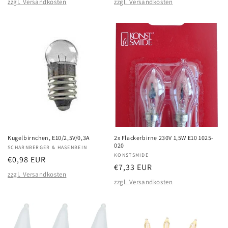
zzgl. Versandkosten
zzgl. Versandkosten
Kugelbirnchen, E10/2,5V/0,3A
2x Flackerbirne 230V 1,5W E10 1025-
020
Anbieter:
SCHARNBERGER & HASENBEIN
Anbieter:
KONSTSMIDE
Normaler
€0,98 EUR
Normaler
€7,33 EUR
Preis
zzgl. Versandkosten
Preis
zzgl. Versandkosten