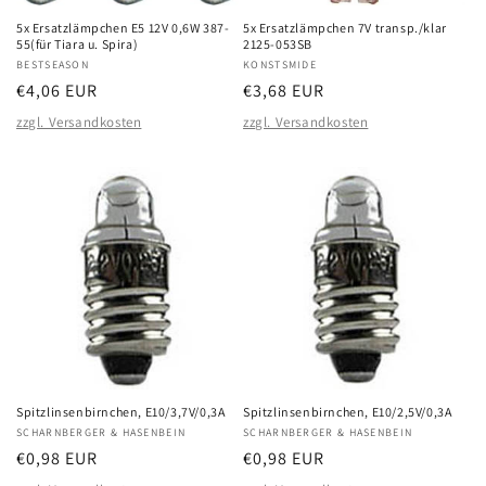
5x Ersatzlämpchen E5 12V 0,6W 387-
5x Ersatzlämpchen 7V transp./klar
55(für Tiara u. Spira)
2125-053SB
Anbieter:
BESTSEASON
Anbieter:
KONSTSMIDE
Normaler
€4,06 EUR
Normaler
€3,68 EUR
Preis
Preis
zzgl. Versandkosten
zzgl. Versandkosten
Spitzlinsenbirnchen, E10/3,7V/0,3A
Spitzlinsenbirnchen, E10/2,5V/0,3A
Anbieter:
SCHARNBERGER & HASENBEIN
Anbieter:
SCHARNBERGER & HASENBEIN
Normaler
€0,98 EUR
Normaler
€0,98 EUR
Preis
Preis